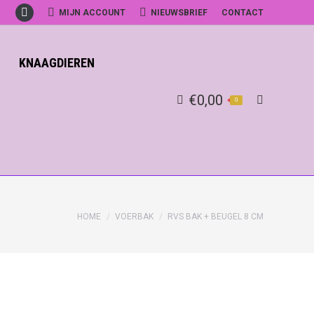
MIJN ACCOUNT
NIEUWSBRIEF
CONTACT
Facebook
KNAAGDIEREN
€
0,00
0
Search:
HOME
VOERBAK
RVS BAK + BEUGEL 8 CM