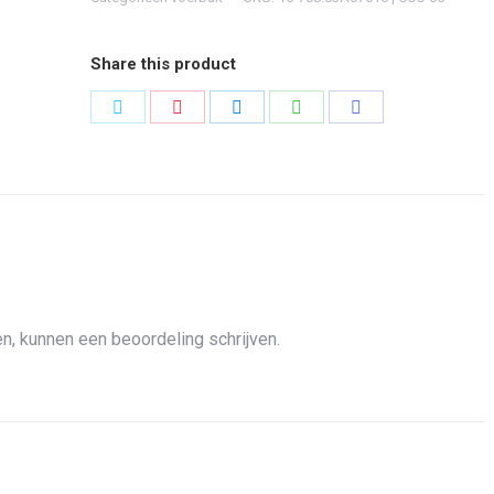
Share this product
Share
Share
Share
Share
Share
on
on
on
on
on
Twitter
Pinterest
LinkedIn
WhatsApp
Facebook
n, kunnen een beoordeling schrijven.