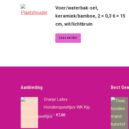
Voer/waterbak-set,
keramiek/bamboe, 2 × 0,3 6 × 15
cm, wit/lichtbruin
Lees verder
Aanbieding
Best Ge
Oranje Latex
Hondenspeeltjes WK Kip
Oorspronkelijke
Huidige
€
10,00
€
7,00
prijs
prijs
was:
is: