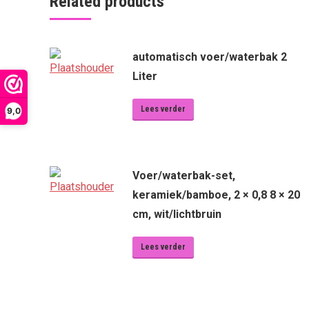
Related products
automatisch voer/waterbak 2
Liter
Lees verder
9,0
Voer/waterbak-set,
keramiek/bamboe, 2 × 0,8 8 × 20
cm, wit/lichtbruin
Lees verder