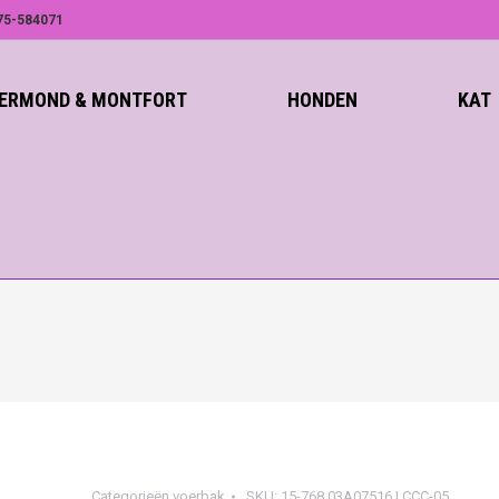
75-584071
ROERMOND & MONTFORT
HONDEN
KAT
Categorieën
voerbak
SKU:
15-768.03A07516 | CCC-05