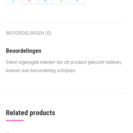
on
on
on
on
on
Twitter
Pinterest
LinkedIn
WhatsApp
Facebook
BEOORDELINGEN (0)
Beoordelingen
Enkel ingelogde klanten die dit product gekocht hebben,
kunnen een beoordeling schrijven.
Related products