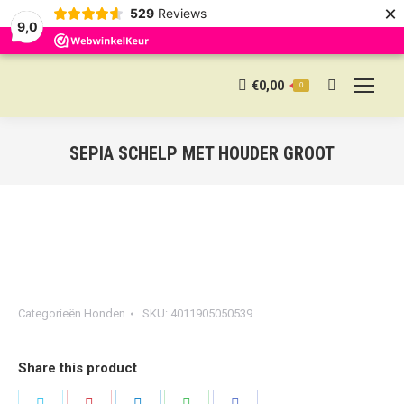
×
529
Reviews
9,0
€
0,00
0
Search:
SEPIA SCHELP MET HOUDER GROOT
Categorieën
Honden
SKU:
4011905050539
Share this product
Share
Share
Share
Share
Share