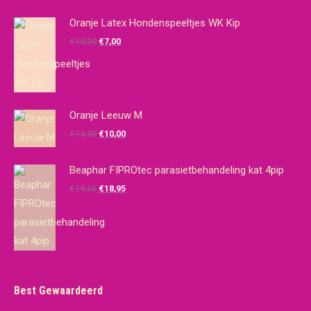
Oranje Latex Hondenspeeltjes WK Kip
Oorspronkelijke
Huidige
€
10,00
€
7,00
prijs
prijs
was:
is:
€10,00.
€7,00.
Oranje Leeuw M
Oorspronkelijke
Huidige
€
14,95
€
10,00
prijs
prijs
was:
is:
Beaphar FIPROtec parasietbehandeling kat 4pip
€14,95.
€10,00.
Oorspronkelijke
Huidige
€
19,65
€
18,95
prijs
prijs
was:
is:
€19,65.
€18,95.
Best Gewaardeerd