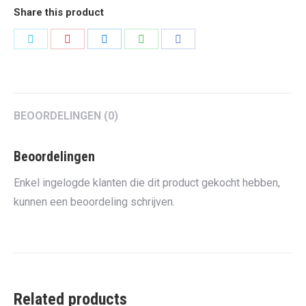
Share this product
Share
Share
Share
Share
Share
on
on
on
on
on
Twitter
Pinterest
LinkedIn
WhatsApp
Facebook
BEOORDELINGEN (0)
Beoordelingen
Enkel ingelogde klanten die dit product gekocht hebben,
kunnen een beoordeling schrijven.
Related products