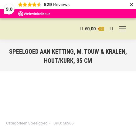
×
529
Reviews
9,0
€
0,00
0
Search:
SPEELGOED AAN KETTING, M. TOUW & KRALEN,
HOUT/KURK, 35 CM
Categorieën
Speelgoed
SKU:
58986