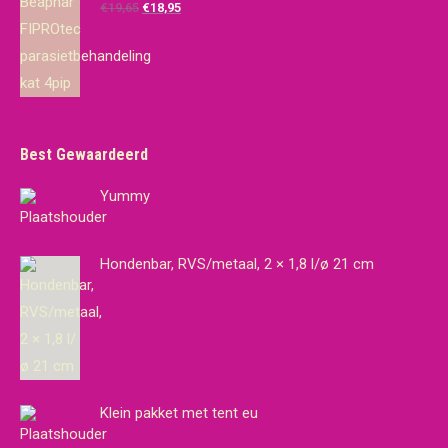
€14,95.
€10,00.
Oorspronkelijke
Huidige
€
19,65
€
18,95
prijs
prijs
was:
is:
€19,65.
€18,95.
Best Gewaardeerd
Yummy
Hondenbar, RVS/metaal, 2 × 1,8 l/ø 21 cm
Klein pakket met tent eu