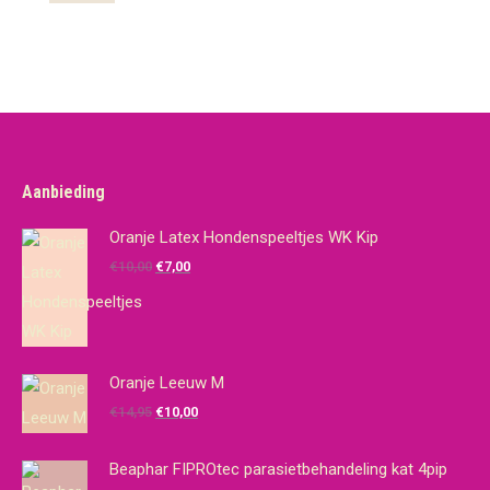
Aanbieding
Oranje Latex Hondenspeeltjes WK Kip
Oorspronkelijke
Huidige
€
10,00
€
7,00
prijs
prijs
was:
is:
€10,00.
€7,00.
Oranje Leeuw M
Oorspronkelijke
Huidige
€
14,95
€
10,00
prijs
prijs
was:
is:
Beaphar FIPROtec parasietbehandeling kat 4pip