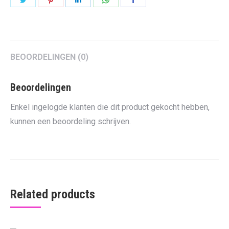
on
on
on
on
on
Twitter
Pinterest
LinkedIn
WhatsApp
Facebook
BEOORDELINGEN (0)
Beoordelingen
Enkel ingelogde klanten die dit product gekocht hebben,
kunnen een beoordeling schrijven.
Related products