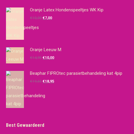
Oranje Latex Hondenspeeltjes WK Kip
Oorspronkelijke
Huidige
€
10,00
€
7,00
prijs
prijs
was:
is:
€10,00.
€7,00.
Oranje Leeuw M
Oorspronkelijke
Huidige
€
14,95
€
10,00
prijs
prijs
was:
is:
Beaphar FIPROtec parasietbehandeling kat 4pip
€14,95.
€10,00.
Oorspronkelijke
Huidige
€
19,65
€
18,95
prijs
prijs
was:
is:
€19,65.
€18,95.
Best Gewaardeerd