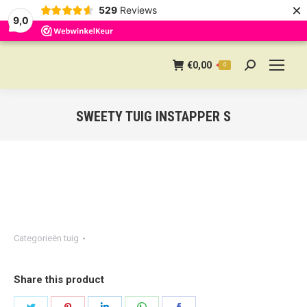
×
529
Reviews
9,0
€
0,00
0
Search:
SWEETY TUIG INSTAPPER S
Categorieën
tuig
Share this product
Share
Share
Share
Share
Share