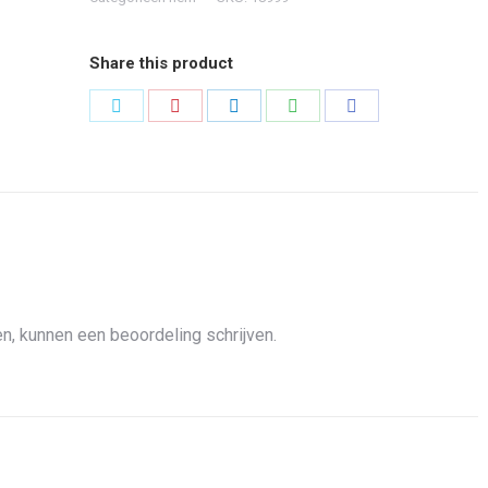
Share this product
Share
Share
Share
Share
Share
on
on
on
on
on
Twitter
Pinterest
LinkedIn
WhatsApp
Facebook
n, kunnen een beoordeling schrijven.