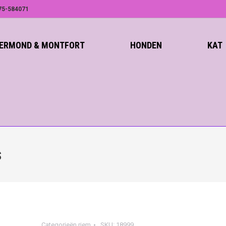
75-584071
ROERMOND & MONTFORT
HONDEN
KAT
S
Categorieën
riem
SKU:
18999