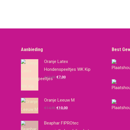
Aanbieding
Best Ge
Oranje Latex
Hondenspeeltjes WK Kip
Oorspronkelijke
Huidige
€
10,00
€
7,00
prijs
prijs
was:
is:
€10,00.
€7,00.
Oranje Leeuw M
Oorspronkelijke
Huidige
€
14,95
€
10,00
prijs
prijs
was:
is:
Beaphar FIPROtec
€14,95.
€10,00.