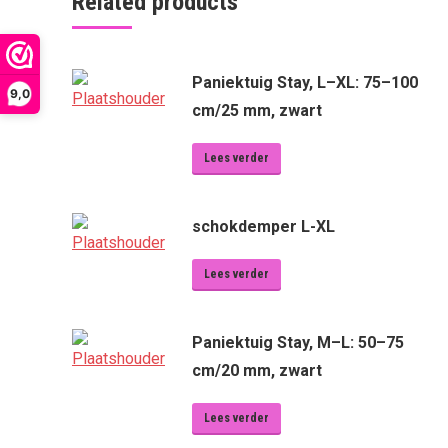
Related products
Paniektuig Stay, L–XL: 75–100
9,0
cm/25 mm, zwart
Lees verder
schokdemper L-XL
Lees verder
Paniektuig Stay, M–L: 50–75
cm/20 mm, zwart
Lees verder