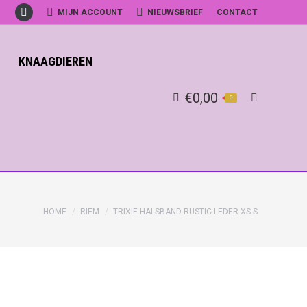
MIJN ACCOUNT
NIEUWSBRIEF
CONTACT
Facebook
KNAAGDIEREN
€
0,00
0
Search:
HOME
RIEM
TRIXIE HALSBAND RUSTIC LEDER XS-S