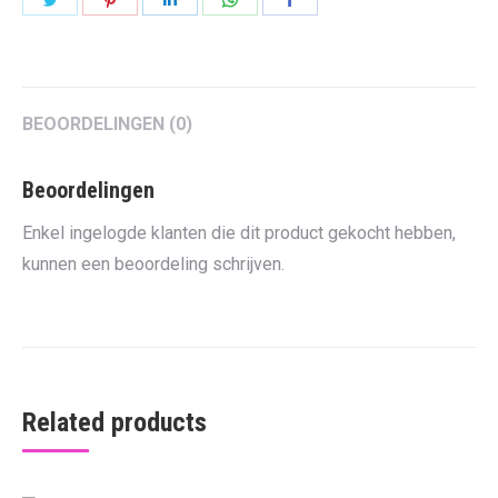
on
on
on
on
on
Twitter
Pinterest
LinkedIn
WhatsApp
Facebook
BEOORDELINGEN (0)
Beoordelingen
Enkel ingelogde klanten die dit product gekocht hebben,
kunnen een beoordeling schrijven.
Related products