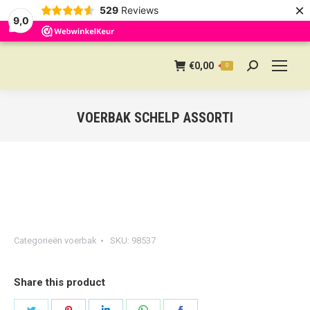
×
529
Reviews
9,0
€
0,00
0
Search:
VOERBAK SCHELP ASSORTI
Categorieën
voerbak
SKU:
98537
Share this product
Share
Share
Share
Share
Share