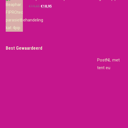
€14,95.
€10,00.
Oorspronkelijke
Huidige
€
19,65
€
18,95
prijs
prijs
was:
is:
€19,65.
€18,95.
Best Gewaardeerd
PostNL met
tent eu