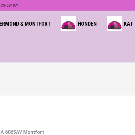
75-584071
ROERMOND & MONTFORT
HONDEN
KAT
 3A 6065AV Montfort