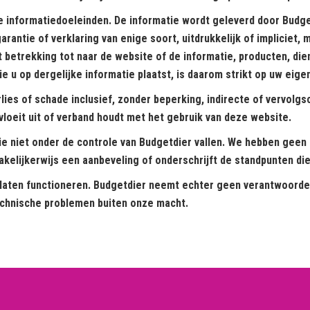
e informatiedoeleinden. De informatie wordt geleverd door Budge
rantie of verklaring van enige soort, uitdrukkelijk of impliciet, 
 betrekking tot naar de website of de informatie, producten, die
e u op dergelijke informatie plaatst, is daarom strikt op uw eigen
erlies of schade inclusief, zonder beperking, indirecte of vervolg
tvloeit uit of verband houdt met het gebruik van deze website.
ie niet onder de controle van Budgetdier vallen. We hebben geen 
akelijkerwijs een aanbeveling of onderschrijft de standpunten die
laten functioneren. Budgetdier neemt echter geen verantwoordelij
technische problemen buiten onze macht.