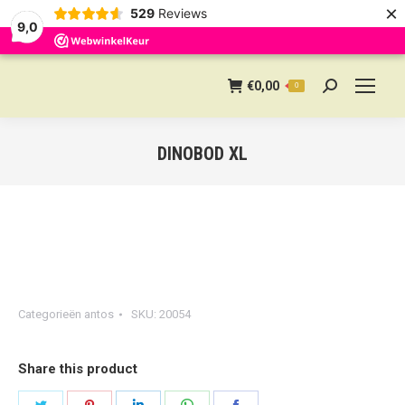
×
529
Reviews
9,0
€
0,00
0
Search:
DINOBOD XL
Categorieën
antos
SKU:
20054
Share this product
Share
Share
Share
Share
Share