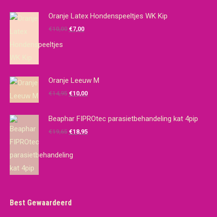
Oranje Latex Hondenspeeltjes WK Kip
Oorspronkelijke
Huidige
€
10,00
€
7,00
prijs
prijs
was:
is:
€10,00.
€7,00.
Oranje Leeuw M
Oorspronkelijke
Huidige
€
14,95
€
10,00
prijs
prijs
was:
is:
Beaphar FIPROtec parasietbehandeling kat 4pip
€14,95.
€10,00.
Oorspronkelijke
Huidige
€
19,65
€
18,95
prijs
prijs
was:
is:
€19,65.
€18,95.
Best Gewaardeerd