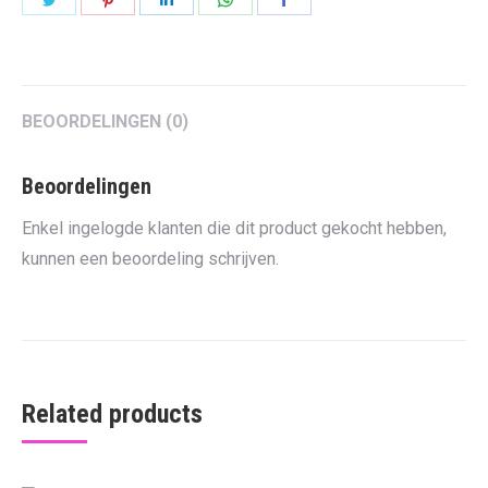
on
on
on
on
on
Twitter
Pinterest
LinkedIn
WhatsApp
Facebook
BEOORDELINGEN (0)
Beoordelingen
Enkel ingelogde klanten die dit product gekocht hebben,
kunnen een beoordeling schrijven.
Related products