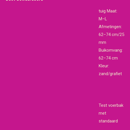
€19,65.
€18,95.
tuig Maat:
M–L
Afmetingen:
62–74 cm/25
mm
Buikomvang:
62–74 cm
Kleur:
zand/grafiet
Test voerbak
met
standaard