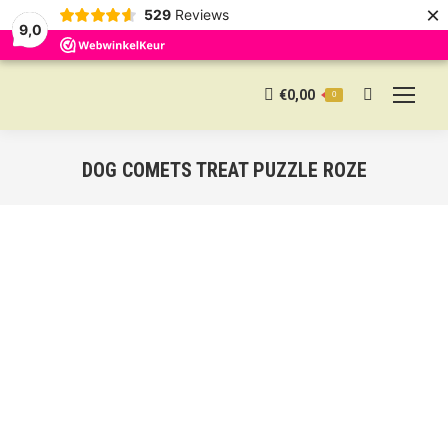
×
529
Reviews
9,0
€
0,00
0
Search:
DOG COMETS TREAT PUZZLE ROZE