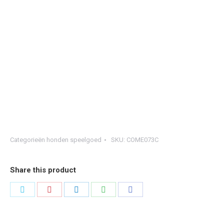
Categorieën
honden speelgoed
SKU:
COME073C
Share this product
Share
Share
Share
Share
Share
on
on
on
on
on
Twitter
Pinterest
LinkedIn
WhatsApp
Facebook