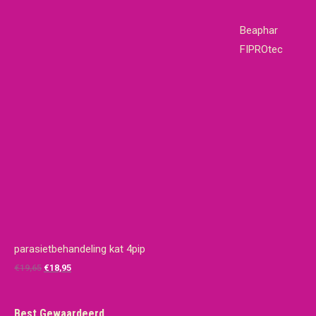
Beaphar
FIPROtec
parasietbehandeling kat 4pip
Oorspronkelijke
Huidige
€
19,65
€
18,95
prijs
prijs
was:
is:
Best Gewaardeerd