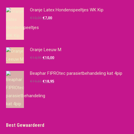
Oranje Latex Hondenspeeltjes WK Kip
Oorspronkelijke
Huidige
€
10,00
€
7,00
prijs
prijs
was:
is:
€10,00.
€7,00.
Oranje Leeuw M
Oorspronkelijke
Huidige
€
14,95
€
10,00
prijs
prijs
was:
is:
Beaphar FIPROtec parasietbehandeling kat 4pip
€14,95.
€10,00.
Oorspronkelijke
Huidige
€
19,65
€
18,95
prijs
prijs
was:
is:
€19,65.
€18,95.
Best Gewaardeerd