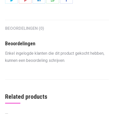
on
on
on
on
on
Twitter
Pinterest
LinkedIn
WhatsApp
Facebook
BEOORDELINGEN (0)
Beoordelingen
Enkel ingelogde klanten die dit product gekocht hebben,
kunnen een beoordeling schrijven.
Related products