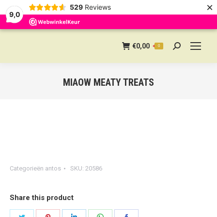
×
529
Reviews
9,0
€
0,00
0
Search:
MIAOW MEATY TREATS
Categorieën
antos
SKU:
20586
Share this product
Share
Share
Share
Share
Share