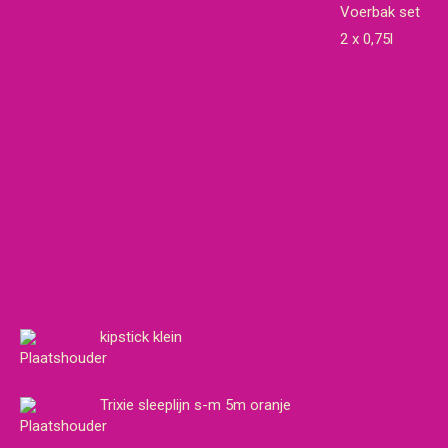
Voerbak set
2 x 0,75l
kipstick klein
Trixie sleeplijn s-m 5m oranje