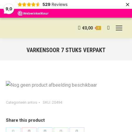
×
529
Reviews
9,0
€
0,00
0
Search:
VARKENSOOR 7 STUKS VERPAKT
Categorieën
antos
SKU:
20494
Share this product
Share
Share
Share
Share
Share