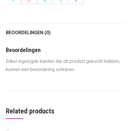
on
on
on
on
on
Twitter
Pinterest
LinkedIn
WhatsApp
Facebook
BEOORDELINGEN (0)
Beoordelingen
Enkel ingelogde klanten die dit product gekocht hebben,
kunnen een beoordeling schrijven.
Related products