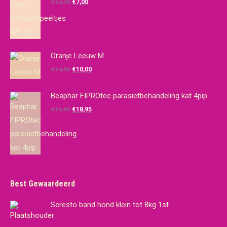
Oorspronkelijke
Huidige
€
10,00
€
7,00
prijs
prijs
was:
is:
€10,00.
€7,00.
Oranje Leeuw M
Oorspronkelijke
Huidige
€
14,95
€
10,00
prijs
prijs
was:
is:
Beaphar FIPROtec parasietbehandeling kat 4pip
€14,95.
€10,00.
Oorspronkelijke
Huidige
€
19,65
€
18,95
prijs
prijs
was:
is:
€19,65.
€18,95.
Best Gewaardeerd
Seresto band hond klein tot 8kg 1st