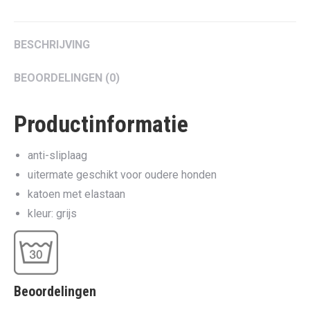
Twitter
Pinterest
LinkedIn
WhatsApp
Facebook
BESCHRIJVING
BEOORDELINGEN (0)
Productinformatie
anti-sliplaag
uitermate geschikt voor oudere honden
katoen met elastaan
kleur: grijs
Beoordelingen