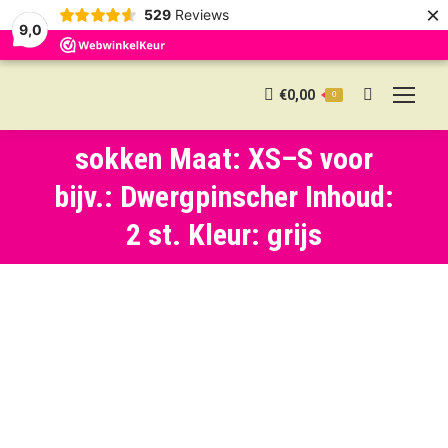
×
529
Reviews
9,0
€
0,00
0
Search:
sokken Maat: XS–S voor
bijv.: Dwergpinscher Inhoud:
2 st. Kleur: grijs