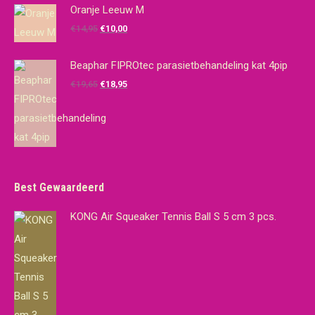
Oranje Leeuw M
Oorspronkelijke
Huidige
€
14,95
€
10,00
prijs
prijs
was:
is:
Beaphar FIPROtec parasietbehandeling kat 4pip
€14,95.
€10,00.
Oorspronkelijke
Huidige
€
19,65
€
18,95
prijs
prijs
was:
is:
€19,65.
€18,95.
Best Gewaardeerd
KONG Air Squeaker Tennis Ball S 5 cm 3 pcs.